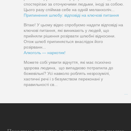
спостерігаю за оточуючими людьми, іноді за собою.
Цього разу спіймав себе на одній меланхоліч...
Припинення шлюбу: відповіді на ключові питання
Вітаю! У цьому відео спробуємо надати відповіді на
ключові питання, які виникають у людей, що
прийняли рішення розірвати шлюбні відносини.
Отож шлюб припиняється внаслідок його
розірванн...
Алкоголь — наркотик!
Можете собі уявити відчуття, які має психічно
здорова людина, що випадково потрапила до
божевільні? Усі навколо роблять незрозумілі,
хаотичні речі і з безумством переконані у
правильності св...
...
Проблема виростає з питання, на яке вчасно