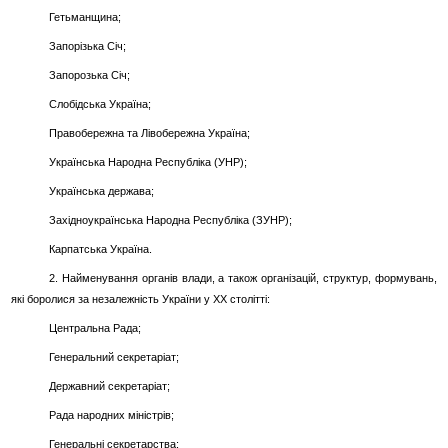
Гетьманщина;
Запорізька Січ;
Запорозька Січ;
Слобідська Україна;
Правобережна та Лівобережна Україна;
Українська Народна Республіка (УНР);
Українська держава;
Західноукраїнська Народна Республіка (ЗУНР);
Карпатська Україна.
2. Найменування органів влади, а також організацій, структур, формувань,
які боролися за незалежність України у ХХ столітті:
Центральна Рада;
Генеральний секретаріат;
Державний секретаріат;
Рада народних міністрів;
Генеральні секретарства;