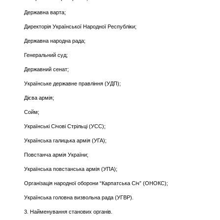
Державна варта;
Директорія Української Народної Республіки;
Державна народна рада;
Генеральний суд;
Державний сенат;
Українське державне правління (УДП);
Дієва армія;
Сойм;
Українські Січові Стрільці (УСС);
Українська галицька армія (УГА);
Повстанча армія України;
Українська повстанська армія (УПА);
Організація народної оборони “Карпатська Січ” (ОНОКС);
Українська головна визвольна рада (УГВР).
3. Найменування станових органів.