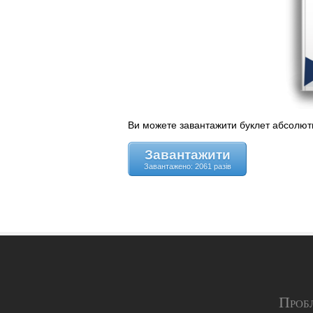
Ви можете завантажити буклет абсолю
Завантажити
Завантажено: 2061 разів
Пробл