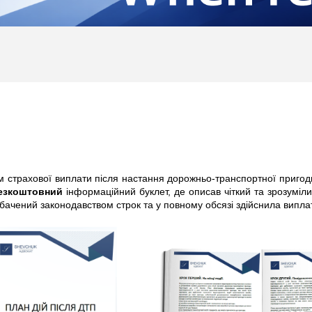
м страхової виплати після настання дорожньо-транспортної пригоди
езкоштовний
інформаційний буклет, де описав чіткий та зрозуміли
бачений законодавством строк та у повному обсязі здійснила виплат