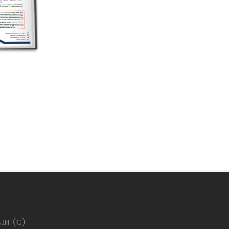
ли (с)