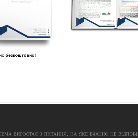
тно
безкоштовно!
ема виростає з питання, на яке вчасно не відпові